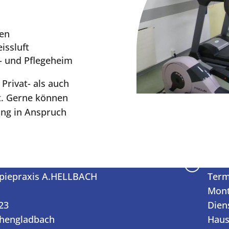
en
ssluft
- und Pflegeheim
rivat- als auch
t. Gerne können
ung in Anspruch
en
Öffn
}
apiepraxis A.HELLBACH
Term
Mont
23
Dien
hengladbach
Haus