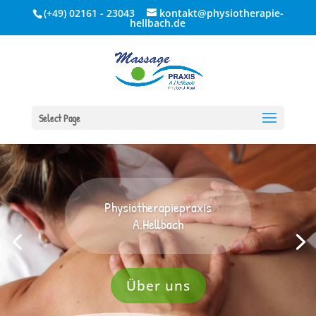
(+49) 02161 - 23043
kontakt@physiotherapie-
hellbach.de
Select Page
Physiotherapiepraxis
A.Hellbach
Über uns